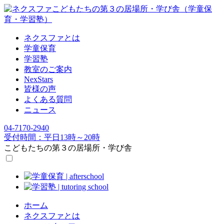
ネクスファとは
学童保育
学習塾
教室のご案内
NexStars
皆様の声
よくある質問
ニュース
04-7170-2940
受付時間：平日13時～20時
こどもたちの
第３の居場所・学び舎
ホーム
ネクスファとは