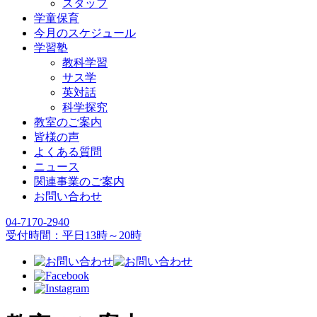
スタッフ
学童保育
今月のスケジュール
学習塾
教科学習
サス学
英対話
科学探究
教室のご案内
皆様の声
よくある質問
ニュース
関連事業のご案内
お問い合わせ
04-7170-2940
受付時間：平日13時～20時