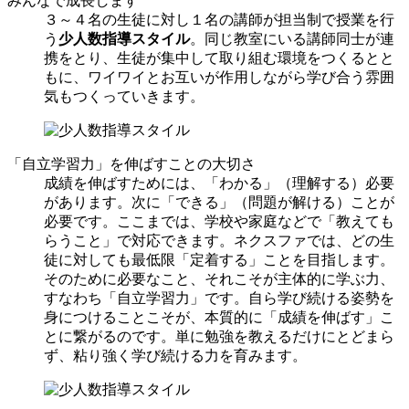
みんなで成長します
３～４名の生徒に対し１名の講師が担当制で授業を行
う
少人数指導スタイル
。同じ教室にいる講師同士が連
携をとり、生徒が集中して取り組む環境をつくるとと
もに、ワイワイとお互いが作用しながら学び合う雰囲
気もつくっていきます。
「自立学習力」を伸ばすことの大切さ
成績を伸ばすためには、「わかる」（理解する）必要
があります。次に「できる」（問題が解ける）ことが
必要です。ここまでは、学校や家庭などで「教えても
らうこと」で対応できます。ネクスファでは、どの生
徒に対しても最低限「定着する」ことを目指します。
そのために必要なこと、それこそが主体的に学ぶ力、
すなわち「自立学習力」です。自ら学び続ける姿勢を
身につけることこそが、本質的に「成績を伸ばす」こ
とに繋がるのです。単に勉強を教えるだけにとどまら
ず、粘り強く学び続ける力を育みます。