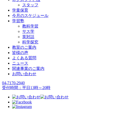
スタッフ
学童保育
今月のスケジュール
学習塾
教科学習
サス学
英対話
科学探究
教室のご案内
皆様の声
よくある質問
ニュース
関連事業のご案内
お問い合わせ
04-7170-2940
受付時間：平日13時～20時