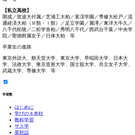
【私立高校】
開成／筑波大付属／芝浦工大柏／茗渓学園／専修大松戸／流
通経済大柏（Ⅲ類・Ⅰ類）／足立学園／麗澤／東洋大牛久／
八千代松陰／二松学舎柏／秀明八千代／西武台千葉／中央学
院／聖徳附属女子／日体大柏 等
卒業生の進路
東京外語大、順天堂大学、東京大学、早稲田大学、日本大
学、法政大学、東京造形大学、国士舘大学、共立女子大学、
武蔵大学、専修大学 等
学習塾
はじめに
学びの４本柱
教科学習
サス学
英対話