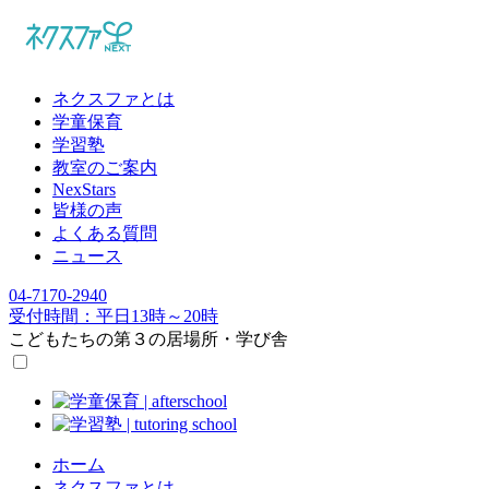
ネクスファとは
学童保育
学習塾
教室のご案内
NexStars
皆様の声
よくある質問
ニュース
04-7170-2940
受付時間：平日13時～20時
こどもたちの
第３の居場所・学び舎
ホーム
ネクスファとは