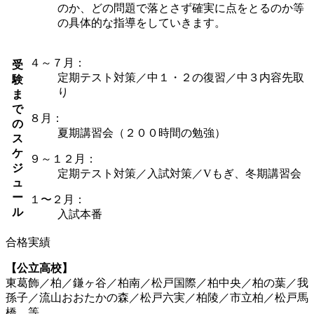
のか、どの問題で落とさず確実に点をとるのか等
の具体的な指導をしていきます。
４～７月：
受
定期テスト対策／中１・２の復習／中３内容先取
験
り
ま
で
８月：
の
夏期講習会（２００時間の勉強）
ス
ケ
９～１２月：
ジ
定期テスト対策／入試対策／Vもぎ、冬期講習会
ュ
ー
１〜２月：
ル
入試本番
合格実績
【公立高校】
東葛飾／柏／鎌ヶ谷／柏南／松戸国際／柏中央／柏の葉／我
孫子／流山おおたかの森／松戸六実／柏陵／市立柏／松戸馬
橋 等