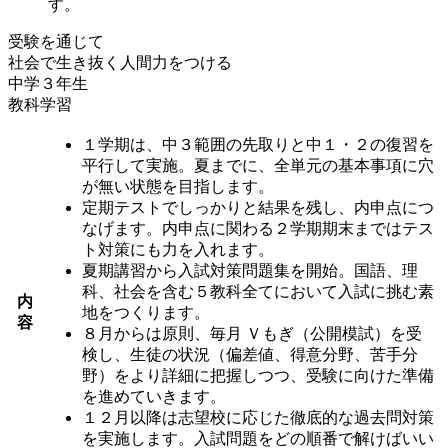
す。
受験を通じて
社会で生き抜く人間力をつける
中学３年生
教科学習
１学期は、中３範囲の先取りと中１・２の復習を
平行して実施。夏までに、全単元の基本事項に穴
が無い状態を目指します。
定期テストでしっかりと結果を残し、内申点につ
なげます。内申点に関わる２学期期末まではテス
ト対策にも力を入れます。
夏期講習から入試対策問題集を開始。国語、理
科、社会を含む５教科全てにおいて入試に挑む素
内
地をつくります。
容
８月からは原則、毎月 Ｖもぎ（公開模試）を受
検し、生徒の状況（偏差値、得意分野、苦手分
野）をより詳細に把握しつつ、受験に向けた準備
を進めていきます。
１２月以降は志望校に応じた徹底的な過去問対策
を実施します。入試問題をどの順番で解けばいい