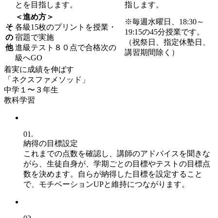
とを目指します。
指します。
＜進め方＞
※毎週水曜日、18:30～
そ
各級15枚のプリントを授業・
19:15の45分授業です。
の
宿題で実施
（祝祭日、指定休塾日、
他
進級テスト８０点で合格次の
講習期間除く）
級へGO
着実に成績を伸ばす
「ネクスファメソッド」
中学１〜３年生
教科学習
01.
納得の目標設定
これまでの点数を確認し、講師のアドバイスを聞きな
がら、生徒自身が、学期ごとの目標やテストの目標点
数を決めます。自らが納得した目標を設定すること
で、モチベーションUPと維持につながります。