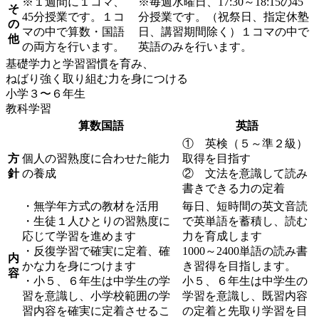
※１週間に１コマ、
※毎週水曜日、17:30～18:15の45
そ
45分授業です。１コ
分授業です。（祝祭日、指定休塾
の
マの中で算数・国語
日、講習期間除く）１コマの中で
他
の両方を行います。
英語のみを行います。
基礎学力と学習習慣を育み、
ねばり強く取り組む力を身につける
小学３〜６年生
教科学習
算数
国語
英語
① 英検（５～準２級）
方
個人の習熟度に合わせた能力
取得を目指す
針
の養成
② 文法を意識して読み
書きできる力の定着
・無学年方式の教材を活用
毎日、短時間の英文音読
・生徒１人ひとりの習熟度に
で英単語を蓄積し、読む
応じて学習を進めます
力を育成します
・反復学習で確実に定着、確
1000～2400単語の読み書
内
かな力を身につけます
き習得を目指します。
容
・小５、６年生は中学生の学
小５、６年生は中学生の
習を意識し、小学校範囲の学
学習を意識し、既習内容
習内容を確実に定着させるこ
の定着と先取り学習を目