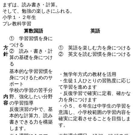
まずは、読み書き・計算。
そして、勉強の楽しさにふれる。
小学１・２年生
プレ教科学習
算数
国語
英語
① 学習習慣を身に
つける
方
① 英語を楽しむ力を身につける
② 読み・書き・計
針
② 英文を読む習慣を身につける
算の基礎を身につけ
る
基本的な学習習慣を
・無学年方式の教材を活用
身につけるためのサ
・生徒１人ひとりの習熟度に応じ
ポート
て学習を進めます
学校の学習の苦手分
・反復学習で確実に定着、確かな
内
野、強化したい分野
力を身につけます
容
の学習指導
・小５、６年生は中学生の学習を
反復演習の中で、基
意識し、小学校範囲の学習内容を
本的な計算力、読み
確実に定着させることを目指しま
書きできる力を構築
す。
します。